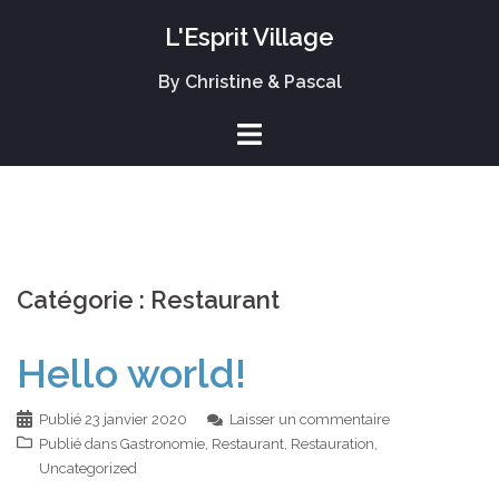
L'Esprit Village
By Christine & Pascal
Catégorie :
Restaurant
Hello world!
Publié
23 janvier 2020
Laisser un commentaire
Publié dans
Gastronomie
,
Restaurant
,
Restauration
,
Uncategorized